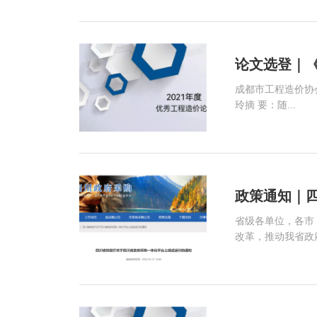
论文选登｜
成都市工程造价协
玲摘 要：随...
政策通知｜四
省级各单位，各市
改革，推动我省政府.