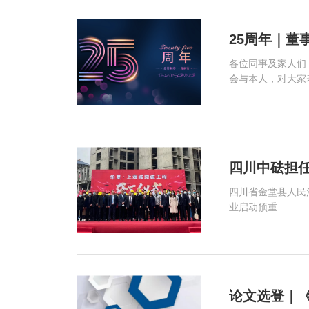
25周年｜董
各位同事及家人们
会与本人，对大家表.
四川中砝担
四川省金堂县人民
业启动预重...
论文选登｜《