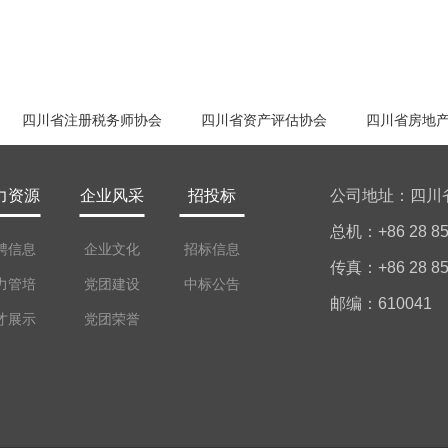
四川省注册税务师协会
四川省资产评估协会
四川省房地
力资源
企业风采
招投标
公司地址：四川
总机：+86 28 85
聘信息
企业文化
招标信息
传真：+86 28 85
力管培
党团建设
中标公告
邮编：610041
才展示
党团荣誉