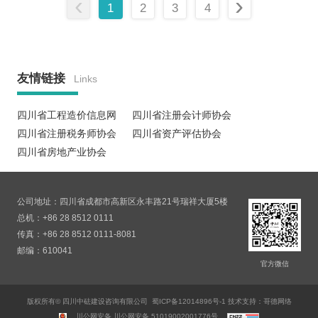
‹
›
1
2
3
4
友情链接
Links
四川省工程造价信息网
四川省注册会计师协会
四川省注册税务师协会
四川省资产评估协会
四川省房地产业协会
公司地址：四川省成都市高新区永丰路21号瑞祥大厦5楼
总机：+86 28 8512 0111
传真：+86 28 8512 0111-8081
邮编：610041
官方微信
版权所有© 四川中砝建设咨询有限公司
蜀ICP备12014896号-1
技术支持：哥德网络
川公网安备
川公网安备 51019002001776号